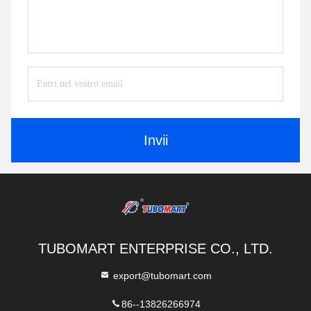
Invii
TUBOMART ENTERPRISE CO., LTD.
export@tubomart.com
86--13826266974