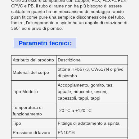
Oltre ad essere compatibile con Copper, PEX, PEX AL PEX,
CPVC e PB, il tubo di rame non ha più bisogno di essere
saldato in quanto ha un meccanismo di montaggio rapido
push fit,come pure una semplice disconnessione del tubo.
Inoltre, l'allungamento a spinta ha un angolo di rotazione di
360° ed è privo di piombo.
Parametri tecnici:
Attributo del prodotto
Descrizione
ottone HPb57-3, CW617N o privo
Materiali del corpo
di piombo
Accoppiamento, gomito, tes,
Tipo Modello
uguale, riducente, unioni,
capezzoli, tappi, tappi
Temperatura di
-20 °C a +120 °C
funzionamento
Tipo
Fittings di adattamento a spinta
Pressione di lavoro
PN10/16