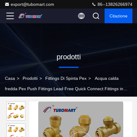
export@tubomart.com
86--13826266974
Citazione
prodotti
Casa
>
Prodotti
>
Fittings Di Spinta Pex
>
Acqua calda
fredda Pex Push Fittings Lead Free Quick Connect Fittings in
ottone PN10 PN16