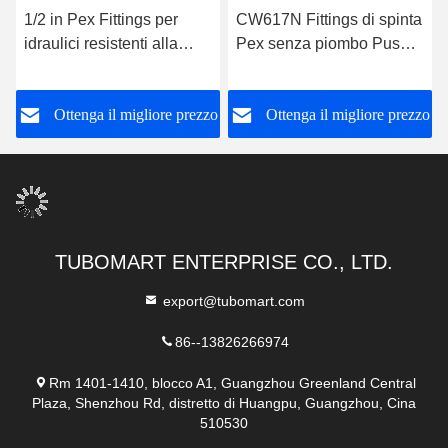
1/2 in Pex Fittings per
CW617N Fittings di spinta
idraulici resistenti alla
Pex senza piombo Push
corrosione
To Connect Brass Pex
Pipe Union
o
Ottenga il migliore prezzo
Ottenga il migliore prezzo
TUBOMART ENTERPRISE CO., LTD.
export@tubomart.com
86--13826266974
Rm 1401-1410, blocco A1, Guangzhou Greenland Central
Plaza, Shenzhou Rd, distretto di Huangpu, Guangzhou, Cina
510530