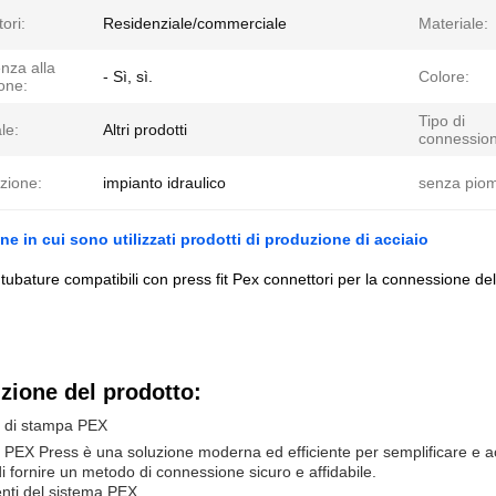
tori:
Residenziale/commerciale
Materiale:
nza alla
- Sì, sì.
Colore:
one:
Tipo di
le:
Altri prodotti
connession
zione:
impianto idraulico
senza pio
ne in cui sono utilizzati prodotti di produzione di acciaio
ubature compatibili con press fit Pex connettori per la connessione del
zione del prodotto:
a di stampa PEX
a PEX Press è una soluzione moderna ed efficiente per semplificare e accele
di fornire un metodo di connessione sicuro e affidabile.
ti del sistema PEX