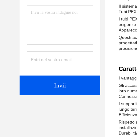
Il sistem
Tubi PEX
I tubi PEX
esigenze 
Apparecc
Questi ac
progettat
precision
Caratt
I vantagg
Invii
Gli acces
loro nume
Connessio
I support
lungo ter
Efficienz
Rispetto 
installaz
Durabilità