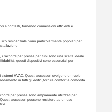
ri e contesti, fornendo connessioni efficienti e
raulico residenziale.Sono particolarmente popolari per
nstallazione.
i, i raccordi per presse per tubi sono una scelta ideale
idabilità, questi dispositivi sono essenziali per
nei sistemi HVAC. Questi accessori svolgono un ruolo
ddamento in tutti gli edifici,fornire comfort e comodità
 raccordi per presse sono ampiamente utilizzati per
tori.Questi accessori possono resistere ad un uso
trie.