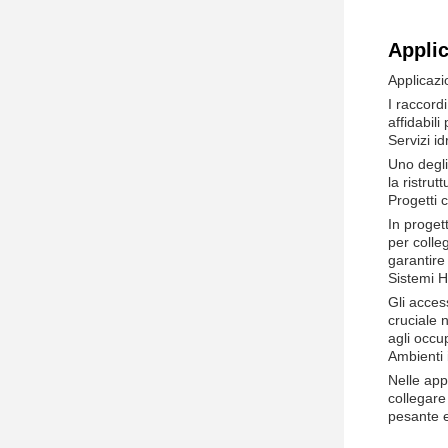
Applic
Applicazi
I raccord
affidabili
Servizi id
Uno degli
la ristrut
Progetti 
In proget
per colle
garantire
Sistemi 
Gli acces
cruciale 
agli occu
Ambienti i
Nelle app
collegare 
pesante e