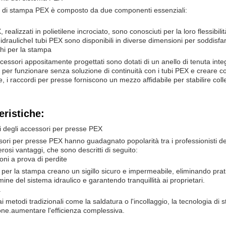
a di stampa PEX è composto da due componenti essenziali:
, realizzati in polietilene incrociato, sono conosciuti per la loro flessibil
idraulicheI tubi PEX sono disponibili in diverse dimensioni per soddisfa
hi per la stampa
cessori appositamente progettati sono dotati di un anello di tenuta inte
i per funzionare senza soluzione di continuità con i tubi PEX e creare 
e, i raccordi per presse forniscono un mezzo affidabile per stabilire col
eristiche:
i degli accessori per presse PEX
sori per presse PEX hanno guadagnato popolarità tra i professionisti dell
rosi vantaggi, che sono descritti di seguito:
ni a prova di perdite
i per la stampa creano un sigillo sicuro e impermeabile, eliminando pratic
mine del sistema idraulico e garantendo tranquillità ai proprietari.
a
ai metodi tradizionali come la saldatura o l'incollaggio, la tecnologia di
ione.aumentare l'efficienza complessiva.