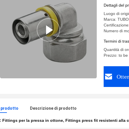
Dettagli del p
Luogo di orig
Marca: TUB
Certificazion
Numero di mo
Termini di tr
Quantità di o
Prezzo: to be
Otten
l prodotto
Descrizione di prodotto
e:
Fittings per la pressa in ottone
,
Fittings press fit resistenti alla