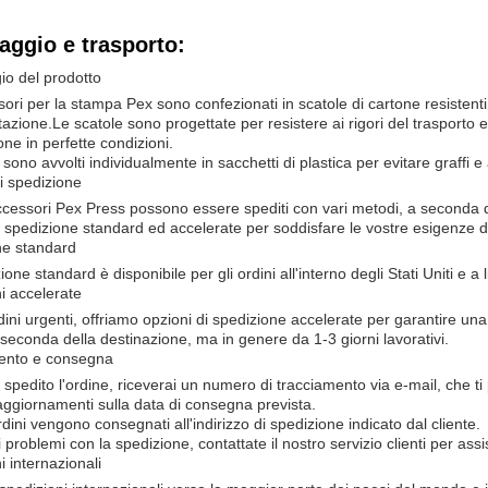
aggio e trasporto:
io del prodotto
sori per la stampa Pex sono confezionati in scatole di cartone resistenti
zione.Le scatole sono progettate per resistere ai rigori del trasporto e 
one in perfette condizioni.
 sono avvolti individualmente in sacchetti di plastica per evitare graffi e 
i spedizione
accessori Pex Press possono essere spediti con vari metodi, a seconda d
i spedizione standard ed accelerate per soddisfare le vostre esigenze 
ne standard
one standard è disponibile per gli ordini all'interno degli Stati Uniti e a l
i accelerate
rdini urgenti, offriamo opzioni di spedizione accelerate per garantire 
 seconda della destinazione, ma in genere da 1-3 giorni lavorativi.
ento e consegna
 spedito l'ordine, riceverai un numero di tracciamento via e-mail, che ti
aggiornamenti sulla data di consegna prevista.
ordini vengono consegnati all'indirizzo di spedizione indicato dal cliente.
 problemi con la spedizione, contattate il nostro servizio clienti per ass
i internazionali