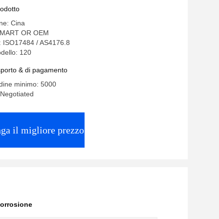
rodotto
ine: Cina
OMART OR OEM
e: ISO17484 / AS4176.8
dello: 120
asporto & di pagamento
rdine minimo: 5000
 Negotiated
ga il migliore prezzo
 corrosione