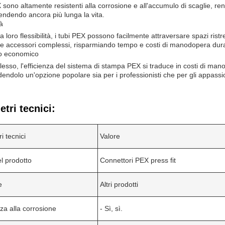
X sono altamente resistenti alla corrosione e all'accumulo di scaglie, re
.rendendo ancora più lunga la vita.
tà
a loro flessibilità, i tubi PEX possono facilmente attraversare spazi ristr
 e accessori complessi, risparmiando tempo e costi di manodopera duran
o economico
esso, l'efficienza del sistema di stampa PEX si traduce in costi di mano
dendolo un'opzione popolare sia per i professionisti che per gli appassion
tri tecnici:
i tecnici
Valore
l prodotto
Connettori PEX press fit
e
Altri prodotti
za alla corrosione
- Sì, sì.