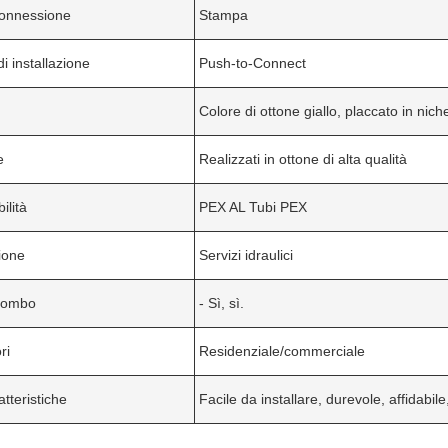
connessione
Stampa
i installazione
Push-to-Connect
Colore di ottone giallo, placcato in nich
e
Realizzati in ottone di alta qualità
ilità
PEX AL Tubi PEX
ione
Servizi idraulici
iombo
- Sì, sì.
ri
Residenziale/commerciale
atteristiche
Facile da installare, durevole, affidabi