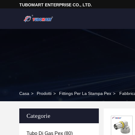
TUBOMART ENTERPRISE CO., LTD.
Casa
>
Prodotti
>
Fittings Per La Stampa Pex
>
Fabbrica
Categorie
Tubo Di Gas Pex
(80)