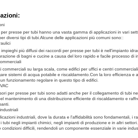
azioni:
oni
i per presse per tubi hanno una vasta gamma di applicazioni in vari setto
 per diversi tipi di tubi.Alcune delle applicazioni più comuni sono::
raulici
 impieghi più diffusi dei raccordi per presse per tubi è nell'impianto id
turazione di bagni e cucine a causa del loro rapido e facile processo di i
commerciali
ti commerciali su larga scala, come edifici per uffici e centri commercial
gare sistemi di acqua potabile e riscaldamento.Con la loro efficienza e aff
 un funzionamento regolare in questo tipo di edifici.
HVAC
sori per presse per tubi sono adatti anche per il collegamento di tubi 
nel mantenimento di una distribuzione efficiente di riscaldamento e raffre
panti.
ndustriali
licazioni industriali, dove la durata e l'affidabilità sono fondamentali, i
i tubi negli impianti chimici, negli impianti di produzione e in altri set
 condizioni difficili, rendendoli un componente essenziale in varie indus