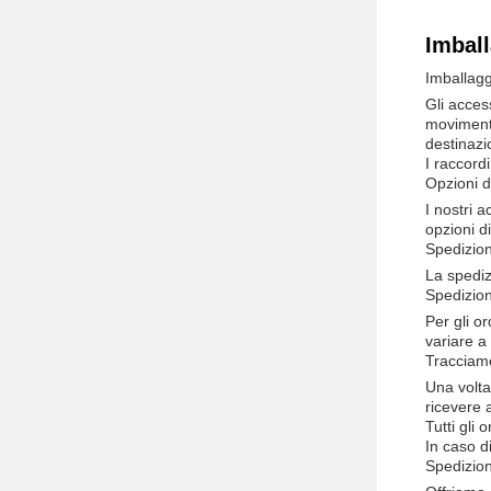
Imball
Imballagg
Gli acces
movimenta
destinazi
I raccordi
Opzioni d
I nostri 
opzioni d
Spedizio
La spedizi
Spedizion
Per gli o
variare a
Tracciam
Una volta
ricevere 
Tutti gli 
In caso di
Spedizion