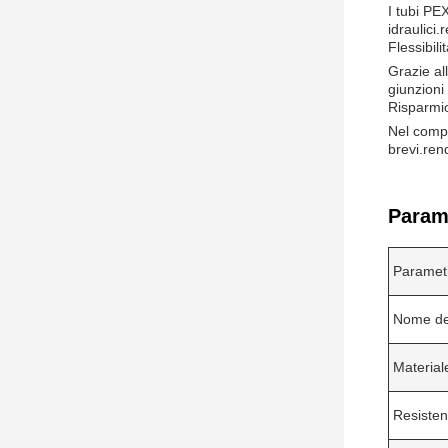
I tubi PE
idraulici
Flessibili
Grazie all
giunzioni
Risparmi
Nel compl
brevi.ren
Parame
Parametr
Nome de
Material
Resisten