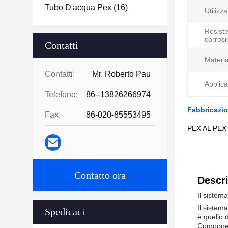
Tubo D'acqua Pex
(16)
Utilizza
Resiste
corrosi
Contatti
Materia
Contatti:
Mr. Roberto Pau
Applica
Telefono:
86--13826266974
Fabbricazio
Fax:
86-020-85553495
PEX AL PEX t
Contatto ora
Descri
Il sistem
Il sistem
Spedicaci
è quello 
Componen