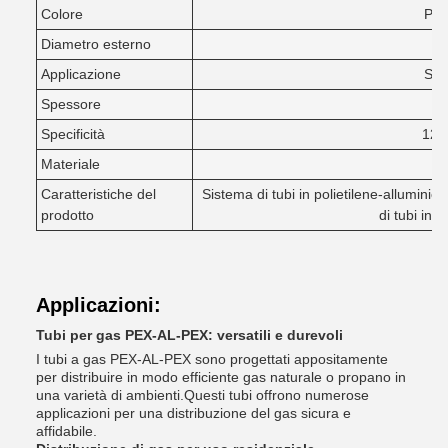
Colore
Per
Diametro esterno
1
Applicazione
Sis
Spessore
Specificità
121
Materiale
PE
Caratteristiche del
Sistema di tubi in polietilene-alluminio,
prodotto
di tubi in p
Applicazioni:
Tubi per gas PEX-AL-PEX: versatili e durevoli
I tubi a gas PEX-AL-PEX sono progettati appositamente
per distribuire in modo efficiente gas naturale o propano in
una varietà di ambienti.Questi tubi offrono numerose
applicazioni per una distribuzione del gas sicura e
affidabile.