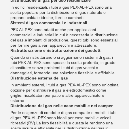
Distribuzione di gas per uso residenziale
In edifici residenziali, i tubi a gas PEX-AL-PEX sono una
scelta popolare per la distribuzione di gas naturale o
propano.caldaie idriche, forni e caminetti.
Sistemi di gas commerciali e industriali
PEX AL PEX sono adatti anche per applicazioni
commerciali e industriali in cui è necessaria la distribuzione
del gas.e impianti di produzione, questi tubi sono essenziali
per fornire gas a vari apparecchi e attrezzature.
Ristrutturazione e ristrutturazione dei gasdotti
Quando si ristrutturano o si aggiornano i sistemi di gas, i
tubi PEX-AL-PEX sono spesso la scelta preferita, in grado
di sostituire senza problemi i tubi di gas vecchi o
danneggiati, fornendo una soluzione flessibile e affidabile.
Distribuzione esterna del gas
In ambienti esterni, i tubi a gas PEX-AL-PEX sono un'ottima
opzione per distribuire il gas a elettrodomestici come
griglie, riscaldatori per patio e altre apparecchiature
esterne.
Distribuzione del gas nelle case mobili e nei camper
Per le esigenze di condotte di gas compatte e mobili, i tubi
di gas PEX-AL-PEX sono ideali per case mobili e veicoli
ricreativi (RV).La loro flessibilità e durata le rendono una
scelta sicura e affidabile per la distribuzione del gas in