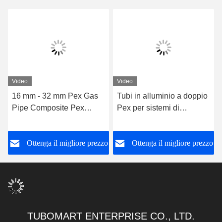
Video
Video
16 mm - 32 mm Pex Gas
Tubi in alluminio a doppio
Pipe Composite Pex
Pex per sistemi di
Tubing Per Gas Naturale
distribuzione del gas Tubi
Lunghezza personalizzata
in pex giallo
o
Ottenga il migliore prezzo
Ottenga il migliore prezzo
TUBOMART ENTERPRISE CO., LTD.