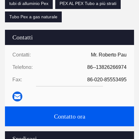
tubi di alluminio Pex
PEX AL PEX Tubo a più strati
Tubo Pex a gas naturale
Contatti
Contatti:
Mr. Roberto Pau
Telefono:
86--13826266974
Fax:
86-020-85553495
Contatto ora
Spedicaci