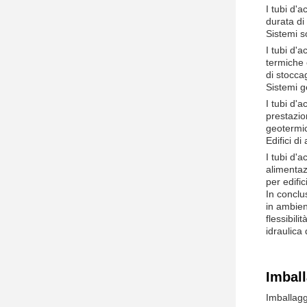
I tubi d'
durata di 
Sistemi s
I tubi d'
termiche e
di stoccag
Sistemi g
I tubi d'
prestazion
geotermi
Edifici d
I tubi d'
alimentazi
per edific
In conclu
in ambien
flessibili
idraulica
Imball
Imballagg