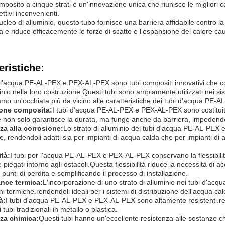
mposito a cinque strati è un'innovazione unica che riunisce le migliori ca
pettivi inconvenienti.
cleo di alluminio, questo tubo fornisce una barriera affidabile contro la p
e riduce efficacemente le forze di scatto e l'espansione del calore c
eristiche:
r l'acqua PE-AL-PEX e PEX-AL-PEX sono tubi compositi innovativi che co
inio nella loro costruzione.Questi tubi sono ampiamente utilizzati nei sis
mo un'occhiata più da vicino alle caratteristiche dei tubi d'acqua PE
one composita:
I tubi d'acqua PE-AL-PEX e PEX-AL-PEX sono costituiti 
e non solo garantisce la durata, ma funge anche da barriera, impedendo
za alla corrosione:
Lo strato di alluminio dei tubi d'acqua PE-AL-PEX 
e, rendendoli adatti sia per impianti di acqua calda che per impianti di 
ità:
I tubi per l'acqua PE-AL-PEX e PEX-AL-PEX conservano la flessibili
 e piegati intorno agli ostacoli.Questa flessibilità riduce la necessità di 
 punti di perdita e semplificando il processo di installazione.
nce termica:
L'incorporazione di uno strato di alluminio nei tubi d'a
ni termiche.rendendoli ideali per i sistemi di distribuzione dell'acqua cal
à:
I tubi d'acqua PE-AL-PEX e PEX-AL-PEX sono altamente resistenti.re
i tubi tradizionali in metallo o plastica.
za chimica:
Questi tubi hanno un'eccellente resistenza alle sostanze chi