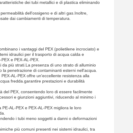
ratteristiche dei tubi metallici e di plastica eliminando
ermeabilità dell'ossigeno e di altri gas.Inoltre,
ausate dai cambiamenti di temperatura.
mbinano i vantaggi del PEX (polietilene incrociato) e
temi idraulici per il trasporto di acqua calda e
-AL-PEX e PEX-AL-PEX.
da più strati.La presenza di uno strato di alluminio
 la penetrazione di contaminanti esterni nell'acqua.
e PEX-AL-PEX offre un'eccellente resistenza alla
acqua fredda.garantire prestazioni e durabilità
tà del PEX, consentendo loro di essere facilmente
accessori e giunzioni aggiuntivi, riducendo al minimo i
cqua PE-AL-PEX e PEX-AL-PEX migliora le loro
da.
ndendo i tubi meno soggetti a danni o deformazioni
miche più comuni presenti nei sistemi idraulici, tra