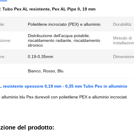
e:
Tubo Pex AL resistente
,
Pex AL Pipe 0
,
19 mm
le:
Polietilene incrociato (PEX) e alluminio
Durabilità:
Distribuzione dell'acqua potabile,
Metodo di
zione:
riscaldamento radiante, riscaldamento
installazio
idronico
re:
0.19-0.35mm
Dimension
Bianco, Rosso, Blu
 resistente spessore 0,19 mm - 0,35 mm Tubo Pex in alluminio
 alluminio blu Pex durevoli con polietilene PEX e alluminio incrociati
zione del prodotto: