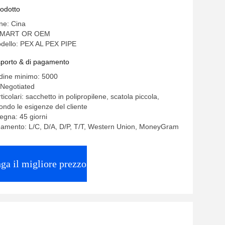
rodotto
ine: Cina
OMART OR OEM
dello: PEX AL PEX PIPE
asporto & di pagamento
rdine minimo: 5000
 Negotiated
ticolari: sacchetto in polipropilene, scatola piccola,
ondo le esigenze del cliente
egna: 45 giorni
gamento: L/C, D/A, D/P, T/T, Western Union, MoneyGram
ga il migliore prezzo