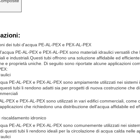
Composite
azioni:
ioni dei tubi d'acqua PE-AL-PEX e PEX-AL-PEX
r l'acqua PE-AL-PEX e PEX-AL-PEX sono materiali idraulici versatili che h
li e industriali.Questi tubi offrono una soluzione affidabile ed efficiente
ne e proprietà uniche. Di seguito sono riportate alcune applicazioni co
PEX:
raulici
acqua PE-AL-PEX e PEX-AL-PEX sono ampiamente utilizzati nei sistemi idraul
questi tubi li rendono adatti sia per progetti di nuova costruzione che di
ommerciali
-AL-PEX e PEX-AL-PEX sono utilizzati in vari edifici commerciali, come c
 applicazioni che richiedono una distribuzione dell'acqua affidabile ed eff
i riscaldamento idronico
acqua PE-AL-PEX e PEX-AL-PEX sono comunemente utilizzati nei sistemi 
di questi tubi li rendono ideali per la circolazione di acqua calda nelle 
raulici