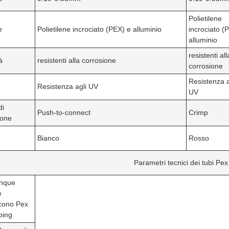
Polietilene
e
Polietilene incrociato (PEX) e alluminio
incrociato (
alluminio
resistenti all
à
resistenti alla corrosione
corrosione
Resistenza a
Resistenza agli UV
UV
di
Push-to-connect
Crimp
ione
Bianco
Rosso
Parametri tecnici dei tubi Pex
inque
e
scono Pex
bing