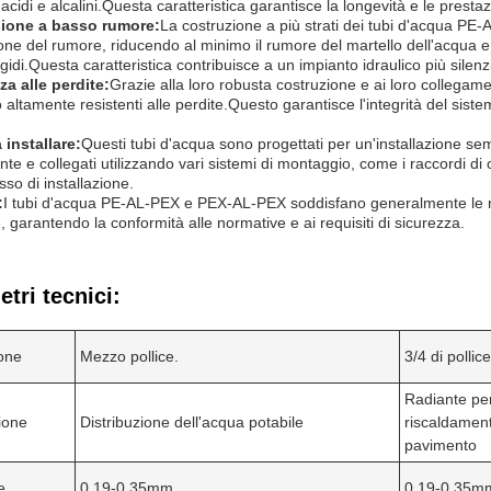
 acidi e alcalini.Questa caratteristica garantisce la longevità e le prestaz
ione a basso rumore:
La costruzione a più strati dei tubi d'acqua PE
one del rumore, riducendo al minimo il rumore del martello dell'acqua e d
igidi.Questa caratteristica contribuisce a un impianto idraulico più silenz
a alle perdite:
Grazie alla loro robusta costruzione e ai loro collegame
altamente resistenti alle perdite.Questo garantisce l'integrità del sistema
 installare:
Questi tubi d'acqua sono progettati per un'installazione sem
te e collegati utilizzando vari sistemi di montaggio, come i raccordi di
sso di installazione.
:
I tubi d'acqua PE-AL-PEX e PEX-AL-PEX soddisfano generalmente le norm
e, garantendo la conformità alle normative e ai requisiti di sicurezza.
tri tecnici:
one
Mezzo pollice.
3/4 di pollice
Radiante per
ione
Distribuzione dell'acqua potabile
riscaldamen
pavimento
e
0.19-0.35mm
0.19-0.35m