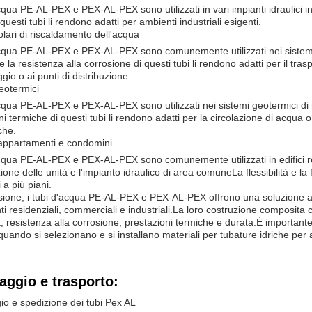
acqua PE-AL-PEX e PEX-AL-PEX sono utilizzati in vari impianti idraulici i
questi tubi li rendono adatti per ambienti industriali esigenti.
olari di riscaldamento dell'acqua
acqua PE-AL-PEX e PEX-AL-PEX sono comunemente utilizzati nei sistemi 
 la resistenza alla corrosione di questi tubi li rendono adatti per il trasp
gio o ai punti di distribuzione.
eotermici
acqua PE-AL-PEX e PEX-AL-PEX sono utilizzati nei sistemi geotermici di
i termiche di questi tubi li rendono adatti per la circolazione di acqua o 
che.
i appartamenti e condomini
acqua PE-AL-PEX e PEX-AL-PEX sono comunemente utilizzati in edifici res
one delle unità e l'impianto idraulico di area comuneLa flessibilità e la fa
i a più piani.
sione, i tubi d'acqua PE-AL-PEX e PEX-AL-PEX offrono una soluzione affi
ti residenziali, commerciali e industriali.La loro costruzione composita
tà, resistenza alla corrosione, prestazioni termiche e durata.È importante
 quando si selezionano e si installano materiali per tubature idriche per 
aggio e trasporto:
io e spedizione dei tubi Pex AL