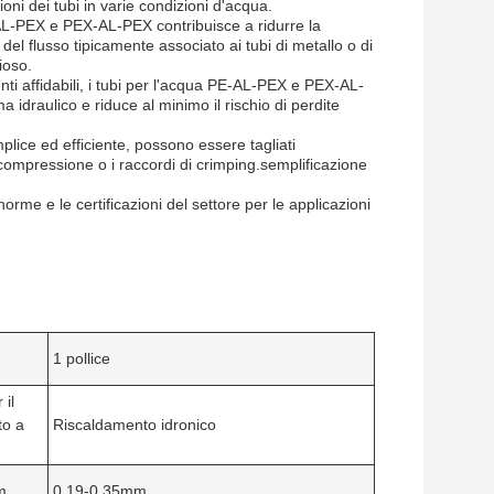
ioni dei tubi in varie condizioni d'acqua.
-AL-PEX e PEX-AL-PEX contribuisce a ridurre la
el flusso tipicamente associato ai tubi di metallo o di
ioso.
nti affidabili, i tubi per l'acqua PE-AL-PEX e PEX-AL-
 idraulico e riduce al minimo il rischio di perdite
plice ed efficiente, possono essere tagliati
 compressione o i raccordi di crimping.semplificazione
e e le certificazioni del settore per le applicazioni
1 pollice
 il
to a
Riscaldamento idronico
m
0.19-0.35mm