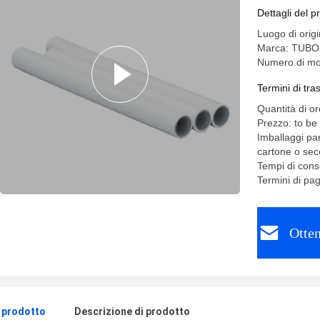
Dettagli del p
Luogo di orig
Marca: TUB
Numero di mo
Termini di tr
Quantità di o
Prezzo: to be
Imballaggi par
cartone o sec
Tempi di cons
Termini di pa
Otten
l prodotto
Descrizione di prodotto