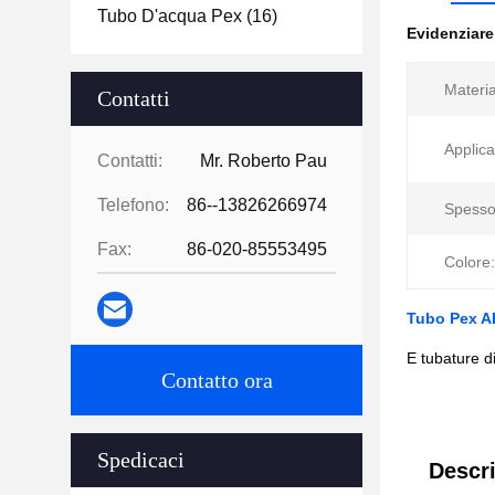
Tubo D'acqua Pex
(16)
Evidenziar
Materia
Contatti
Applica
Contatti:
Mr. Roberto Pau
Telefono:
86--13826266974
Spesso
Fax:
86-020-85553495
Colore:
Tubo Pex AL
E tubature di
Contatto ora
Spedicaci
Descri