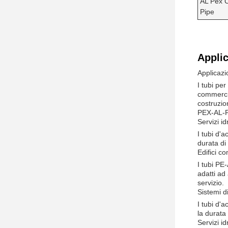
AL Pex 
Pipe
Applic
Applicaz
I tubi pe
commercia
costruzio
PEX-AL-
Servizi id
I tubi d'
durata di 
Edifici c
I tubi PE
adatti ad
servizio.
Sistemi d
I tubi d'
la durata 
Servizi id