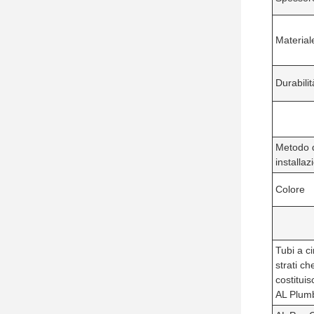
Material
Durabilit
Metodo 
installaz
Colore
Tubi a c
strati ch
costitui
AL Plum