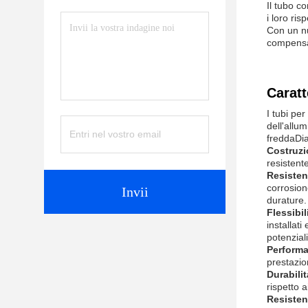
Il tubo co
i loro ris
Con un nu
compensa 
Caratt
I tubi pe
dell'allum
freddaDia
Costruzi
resistent
Resisten
corrosion
Invii
durature.
Flessibil
installati
potenziali
Performa
prestazio
Durabilit
rispetto a
Resisten