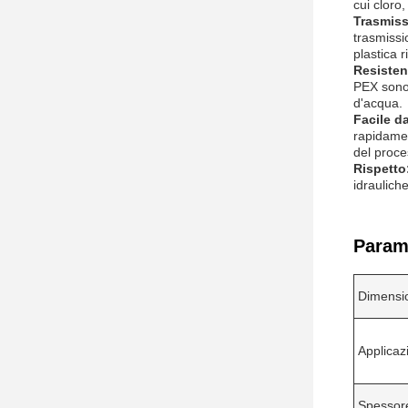
cui cloro,
Trasmiss
trasmissi
plastica r
Resistenz
PEX sono 
d'acqua.
Facile da
rapidamen
del proce
Rispetto
idraulich
Parame
Dimensi
Applicaz
Spessor