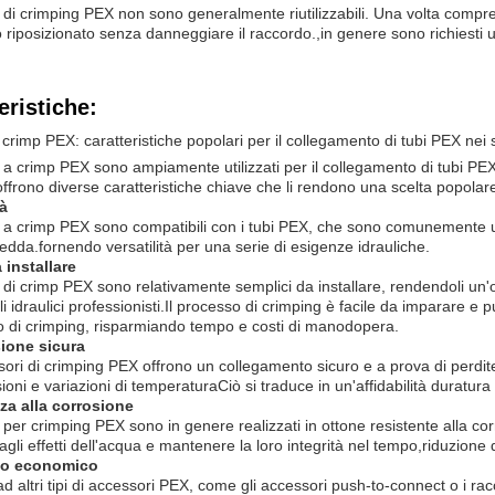
i di crimping PEX non sono generalmente riutilizzabili. Una volta compr
 riposizionato senza danneggiare il raccordo.,in genere sono richiesti 
eristiche:
 crimp PEX: caratteristiche popolari per il collegamento di tubi PEX nei s
i a crimp PEX sono ampiamente utilizzati per il collegamento di tubi PEX (
offrono diverse caratteristiche chiave che li rendono una scelta popolare p
tà
i a crimp PEX sono compatibili con i tubi PEX, che sono comunemente ut
redda.fornendo versatilità per una serie di esigenze idrauliche.
 installare
i di crimp PEX sono relativamente semplici da installare, rendendoli un'op
li idraulici professionisti.Il processo di crimping è facile da imparare 
 di crimping, risparmiando tempo e costi di manodopera.
ione sicura
sori di crimping PEX offrono un collegamento sicuro e a prova di perdit
sioni e variazioni di temperaturaCiò si traduce in un'affidabilità duratura
za alla corrosione
i per crimping PEX sono in genere realizzati in ottone resistente alla co
agli effetti dell'acqua e mantenere la loro integrità nel tempo,riduzione d
io economico
ad altri tipi di accessori PEX, come gli accessori push-to-connect o i r