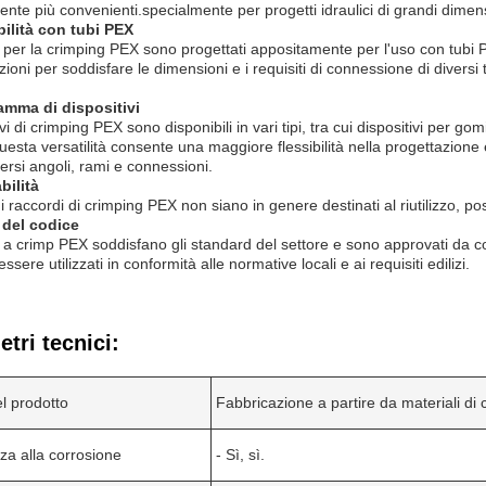
nte più convenienti.specialmente per progetti idraulici di grandi dimensi
ilità con tubi PEX
i per la crimping PEX sono progettati appositamente per l'uso con tubi P
zioni per soddisfare le dimensioni e i requisiti di connessione di dive
.
mma di dispositivi
ivi di crimping PEX sono disponibili in vari tipi, tra cui dispositivi per gomit
esta versatilità consente una maggiore flessibilità nella progettazione 
versi angoli, rami e connessioni.
bilità
 raccordi di crimping PEX non siano in genere destinati al riutilizzo, po
 del codice
i a crimp PEX soddisfano gli standard del settore e sono approvati da codi
sere utilizzati in conformità alle normative locali e ai requisiti edilizi.
tri tecnici:
l prodotto
Fabbricazione a partire da materiali di c
za alla corrosione
- Sì, sì.