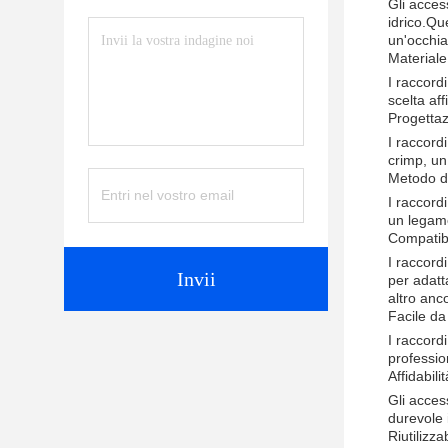
Gli acces
idrico.Qu
un'occhia
Materiale
I raccord
scelta aff
Progetta
I raccordi
crimp, un
Metodo d
I raccord
un legame
Compatibi
I raccord
Invii
per adatta
altro anc
Facile da 
I raccordi
professio
Affidabilit
Gli acces
durevole 
Riutilizzab