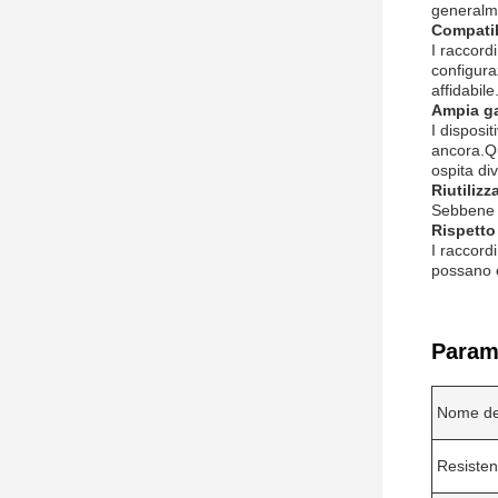
generalme
Compatib
I raccord
configura
affidabile
Ampia ga
I disposit
ancora.Qu
ospita di
Riutilizza
Sebbene i
Rispetto
I raccord
possano es
Parame
Nome de
Resisten