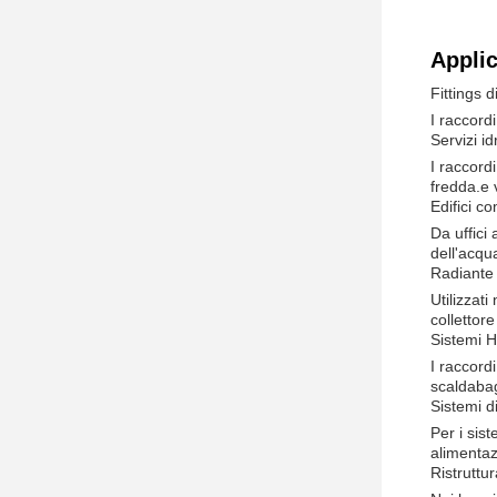
Applic
Fittings 
I raccordi
Servizi id
I raccord
fredda.e 
Edifici c
Da uffici 
dell'acqu
Radiante 
Utilizzat
collettor
Sistemi 
I raccord
scaldabag
Sistemi d
Per i sis
alimentazi
Ristruttur