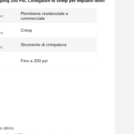
mping 200 Psi
,
Collegatori di crimp per impianti idrici
Plombieria residenziale e
ne:
commerciale
Crimp
e:
Strumento di crimpatura
ne:
Fino a 200 psi
o idrico