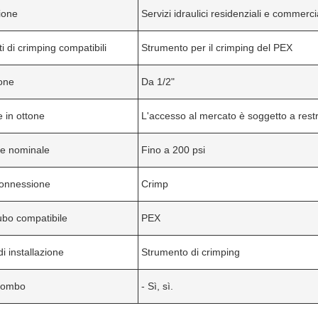
ione
Servizi idraulici residenziali e commerci
i di crimping compatibili
Strumento per il crimping del PEX
one
Da 1/2"
e in ottone
L'accesso al mercato è soggetto a restri
ne nominale
Fino a 200 psi
connessione
Crimp
tubo compatibile
PEX
i installazione
Strumento di crimping
iombo
- Sì, sì.