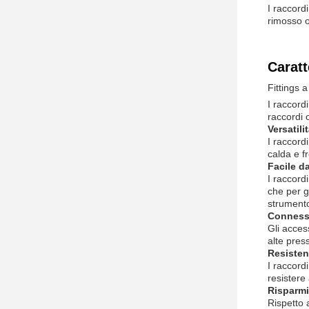
I raccord
rimosso o
Caratt
Fittings a
I raccord
raccordi 
Versatili
I raccord
calda e f
Facile da
I raccord
che per g
strumento
Conness
Gli acces
alte pres
Resisten
I raccord
resistere 
Risparm
Rispetto 