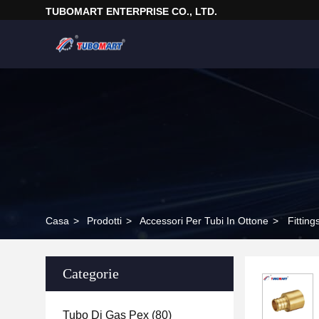
TUBOMART ENTERPRISE CO., LTD.
Casa
>
Prodotti
>
Accessori Per Tubi In Ottone
>
Fittin
Categorie
Tubo Di Gas Pex
(80)