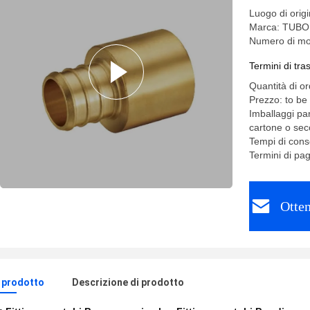
Luogo di orig
Marca: TUB
Numero di mo
Termini di tr
Quantità di o
Prezzo: to be
Imballaggi par
cartone o sec
Tempi di cons
Termini di pa
Otten
l prodotto
Descrizione di prodotto