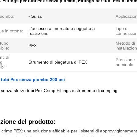
e:
Fittings per tubi Pex senza piombo
,
Fittings per tubi Pex di cro
piombo:
- Sì, sì.
Applicazio
L'accesso al mercato è soggetto a
Tipo di
le in ottone:
restrizioni.
connession
 tubo
Metodo di
PEX
bile:
installazio
ti di
Pressione
ng
Strumento di piegatura di PEX
nominale:
bili:
r tubi Pex senza piombo 200 psi
e senza sforzo tubi Pex Crimp Fittings e strumento di crimping
zione del prodotto:
di crimp PEX: una soluzione affidabile per i sistemi di approvvigionament