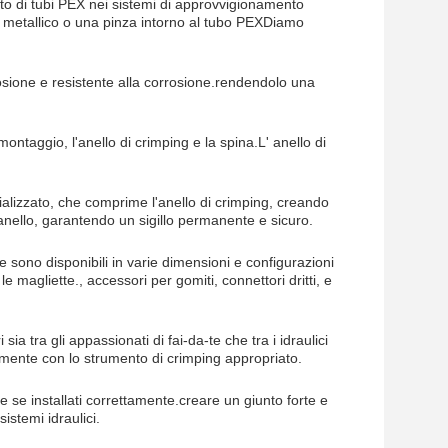
nto di tubi PEX nei sistemi di approvvigionamento
o metallico o una pinza intorno al tubo PEXDiamo
rosione e resistente alla corrosione.rendendolo una
montaggio, l'anello di crimping e la spina.L' anello di
ializzato, che comprime l'anello di crimping, creando
 anello, garantendo un sigillo permanente e sicuro.
 sono disponibili in varie dimensioni e configurazioni
le magliette., accessori per gomiti, connettori dritti, e
ia tra gli appassionati di fai-da-te che tra i idraulici
amente con lo strumento di crimping appropriato.
 se installati correttamente.creare un giunto forte e
istemi idraulici.