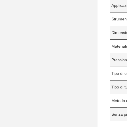
Applicaz
Strument
Dimensi
Material
Pressio
Tipo di 
Tipo di 
Metodo d
Senza p