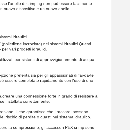
esso l'anello di crimping non può essere facilmente
un nuovo dispositivo e un nuovo anello.
istemi idraulici
polietilene incrociato) nei sistemi idraulici.Questi
er vari progetti idraulici.
ilizzati per sistemi di approvvigionamento di acqua
zione preferita sia per gli appassionati di fai-da-te
e può essere completato rapidamente con l'uso di uno
e.creare una connessione forte in grado di resistere a
 se installata correttamente.
rrosione, il che garantisce che i raccordi possano
el rischio di perdite o guasti nel sistema idraulico.
accordi a compressione, gli accessori PEX crimp sono