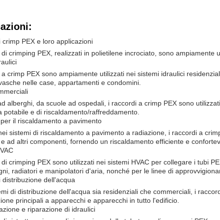
azioni:
di crimp PEX e loro applicazioni
 di crimping PEX, realizzati in polietilene incrociato, sono ampiamente uti
raulici
i a crimp PEX sono ampiamente utilizzati nei sistemi idraulici residenzia
vasche nelle case, appartamenti e condomini.
ommerciali
ad alberghi, da scuole ad ospedali, i raccordi a crimp PEX sono utilizzati
a potabile e di riscaldamento/raffreddamento.
per il riscaldamento a pavimento
i nei sistemi di riscaldamento a pavimento a radiazione, i raccordi a cri
e e ad altri componenti, fornendo un riscaldamento efficiente e confortev
HVAC
i di crimping PEX sono utilizzati nei sistemi HVAC per collegare i tubi P
ni, radiatori e manipolatori d'aria, nonché per le linee di approvvigion
i distribuzione dell'acqua
temi di distribuzione dell'acqua sia residenziali che commerciali, i raccor
one principali a apparecchi e apparecchi in tutto l'edificio.
azione e riparazione di idraulici