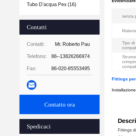
Evidenziar
Tubo D'acqua Pex
(16)
senza 
Contatti
Materia
Tipo di
Contatti:
Mr. Roberto Pau
compati
Telefono:
86--13826266974
Strumen
crimpi
compati
Fax:
86-020-85553495
Fittings pe
Installazion
Contatto ora
Descri
Spedicaci
Fittings 