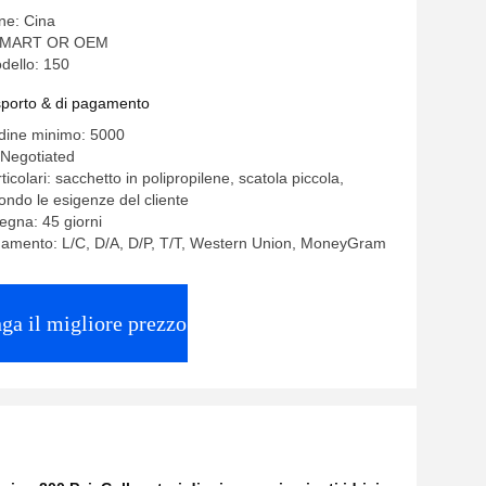
ine: Cina
OMART OR OEM
dello: 150
asporto & di pagamento
rdine minimo: 5000
 Negotiated
ticolari: sacchetto in polipropilene, scatola piccola,
ondo le esigenze del cliente
egna: 45 giorni
gamento: L/C, D/A, D/P, T/T, Western Union, MoneyGram
ga il migliore prezzo