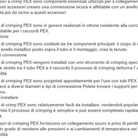
sori a crimp PEX sono componenti essenziali utilizzati per il collegame
esti accessori creano una connessione sicura e affidabile con un anell
ta più da vicino a questi accessori:
i di crimping PEX sono in genere realizzati in ottone resistente alla cor
idabile per i raccordi PEX.
zione
 di crimping PEX sono costituiti da tre componenti principali: il corpo di 
 anello metallico posto sopra il tubo e il montaggio, crea la tenuta.
i connessione
i di crimping PEX vengono installati con uno strumento di crimping spec
 stretto tra il tubo PEX e il raccordo.Il processo di crimping deforma l'
lità
i di crimping PEX sono progettati appositamente per l'uso con tubi PEX e
rsi a diversi diametri e tipi di connessione.Potete trovare i supporti per 
ora.
installare
 di crimp PEX sono relativamente facili da installare, rendendoli popolari s
nisti.Il processo di crimping è semplice e può essere completato rapid
à
sori di crimping PEX forniscono un collegamento sicuro e privo di perdite
in grado di resistere alle pressioni e ai cambiamenti di temperatura nei s
ilità