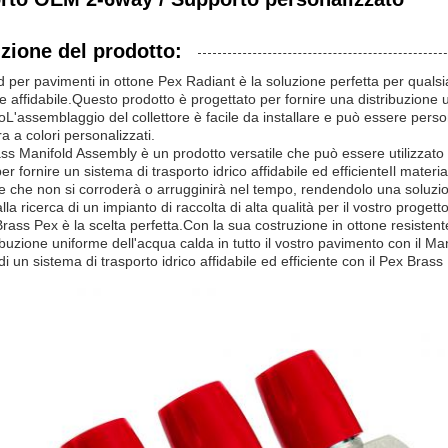
zione del prodotto:
ld per pavimenti in ottone Pex Radiant è la soluzione perfetta per quals
e affidabile.Questo prodotto è progettato per fornire una distribuzione un
L'assemblaggio del collettore è facile da installare e può essere pers
ra a colori personalizzati.
ass Manifold Assembly è un prodotto versatile che può essere utilizzat
er fornire un sistema di trasporto idrico affidabile ed efficienteIl materi
e che non si corroderà o arrugginirà nel tempo, rendendolo una soluzio
alla ricerca di un impianto di raccolta di alta qualità per il vostro proge
Brass Pex è la scelta perfetta.Con la sua costruzione in ottone resistente
ibuzione uniforme dell'acqua calda in tutto il vostro pavimento con il 
di un sistema di trasporto idrico affidabile ed efficiente con il Pex Bras