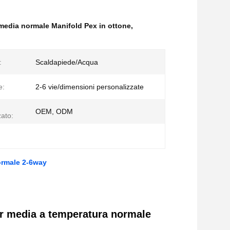
media normale Manifold Pex in ottone
,
:
Scaldapiede/Acqua
e:
2-6 vie/dimensioni personalizzate
OEM, ODM
zato:
ormale 2-6way
er media a temperatura normale