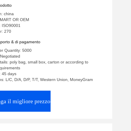
rodotto
n: china
OMART OR OEM
e: ISO90001
r: 270
asporto & di pagamento
r Quantity: 5000
 Negotiated
ails: poly bag, small box, carton or according to
equirements
: 45 days
s: L/C, D/A, D/P, T/T, Western Union, MoneyGram
ga il migliore prezzo