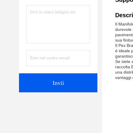
Descri
Il Manifo
durevole 
pavimento
sua finitu
Il Pex Br
è ideale p
garantisc
Se siete 
raccolta 
una distr
vantaggi 
Invii