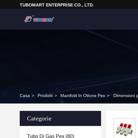
TUBOMART ENTERPRISE CO., LTD.
Casa
>
Prodotti
>
Manifold In Ottone Pex
>
Dimensioni p
Categorie
Tubo Di Gas Pex
(80)