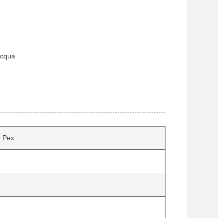
acqua
e Pex