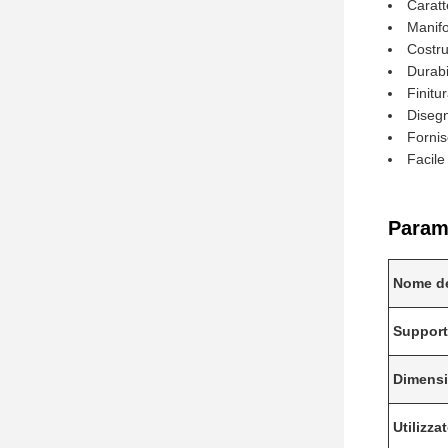
Caratt
Manifo
Costru
Durabi
Finitu
Disegn
Fornis
Facile
Parame
Nome de
Support
Dimens
Utilizzat