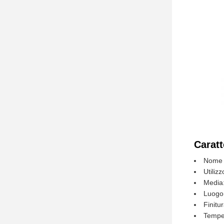
Caratt
Nome d
Utilizz
Media
Luogo 
Finitu
Temper