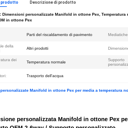
l prodotto
Descrizione di prodotto
e:
Dimensioni personalizzate Manifold in ottone Pex
,
Temperatura 
DM in ottone Pex
Parti del riscaldamento di pavimento
Mediatiche
le della
Altri prodotti
Dimension
:
atura dei
Supporto
Temperatura normale
personaliz
tori:
Trasporto dell'acqua
personalizzate Manifold in ottone Pex per media a temperatura n
sione personalizzata Manifold in ottone Pex p
rto OEM 2-6way / Supporto personalizzato