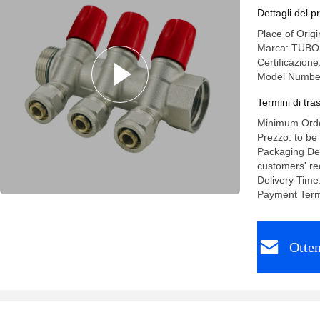
Dettagli del p
Place of Origi
Marca: TUB
Certificazion
Model Numbe
Termini di tr
Minimum Orde
Prezzo: to be
Packaging Det
customers' r
Delivery Time
Payment Term
Otten