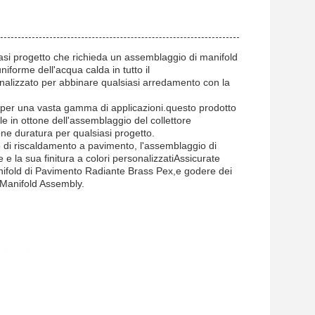
iasi progetto che richieda un assemblaggio di manifold
iforme dell'acqua calda in tutto il
onalizzato per abbinare qualsiasi arredamento con la
o per una vasta gamma di applicazioni.questo prodotto
ale in ottone dell'assemblaggio del collettore
ne duratura per qualsiasi progetto.
tto di riscaldamento a pavimento, l'assemblaggio di
 e la sua finitura a colori personalizzatiAssicurate
Manifold di Pavimento Radiante Brass Pex,e godere dei
s Manifold Assembly.