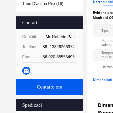
Dettagli de
Tubo D'acqua Pex
(16)
Evidenziar
Manifold O
Contatti
Tipo:
Contatti:
Mr. Roberto Pau
Materia
valvola
Telefono:
86--13826266974
Temper
Fax:
86-020-85553495
media:
Utilizza
Dimensioni 
Contatto ora
Spedicaci
Dimen
Suppo