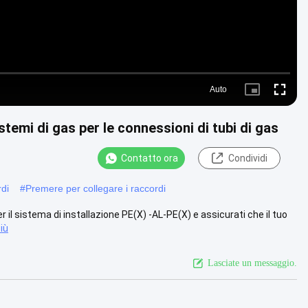
Auto
Picture-
Fullscre
in-
Picture
stemi di gas per le connessioni di tubi di gas
Contatto ora
Condividi
rdi
#
Premere per collegare i raccordi
r il sistema di installazione PE(X) -AL-PE(X) e assicurati che il tuo
iù
Lasciate un messaggio.