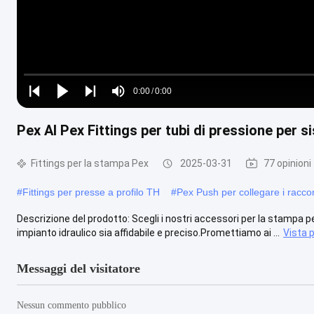
Loaded
:
0%
0:00
/
0:00
Play
Play
Play
Mute
Current
Duration
next
next
Pex Al Pex Fittings per tubi di pressione per si
Time
Fittings per la stampa Pex
2025-03-31
77 opinioni
#
Fittings per presse a profilo TH
#
Pex Push per collegare i racco
Descrizione del prodotto: Scegli i nostri accessori per la stampa pe
impianto idraulico sia affidabile e preciso.Promettiamo ai ...
Vista p
Messaggi del visitatore
Nessun commento pubblico