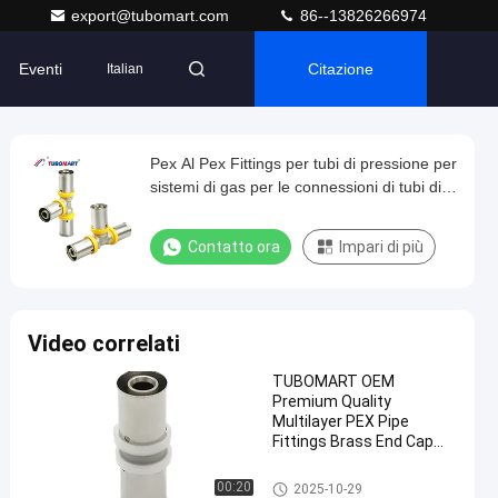
export@tubomart.com
86--13826266974
Eventi
Citazione
Italian
Pex Al Pex Fittings per tubi di pressione per
sistemi di gas per le connessioni di tubi di
gas
Contatto ora
Impari di più
Video correlati
TUBOMART OEM
Premium Quality
Multilayer PEX Pipe
Fittings Brass End Cap
Underfloor Heating
Solutions
Fittings per la stampa Pex
00:20
2025-10-29