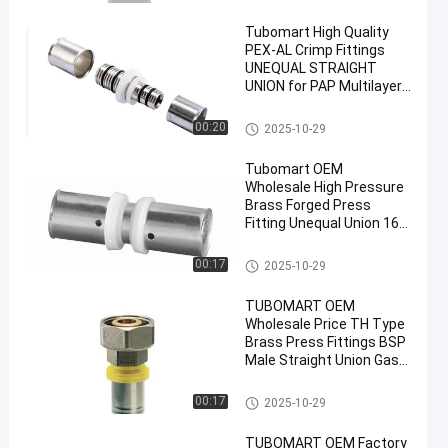
Tubomart High Quality
PEX-AL Crimp Fittings
UNEQUAL STRAIGHT
UNION for PAP Multilayer
Pipe - OEM/ODM Available
with CE/ISO
Fittings per la stampa Pex
00:20
2025-10-29
en
Tubomart OEM
Wholesale High Pressure
Brass Forged Press
Fitting Unequal Union 16-
40mm for Multilayer
PEX/PERT Pipe
Fittings per la stampa Pex
00:17
2025-10-29
TUBOMART OEM
Wholesale Price TH Type
Brass Press Fittings BSP
Male Straight Union Gas
Pipe Connection
Fittings per la stampa Pex
00:17
2025-10-29
TUBOMART OEM Factory