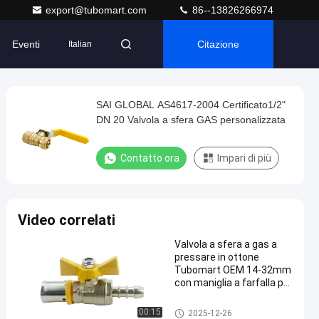
export@tubomart.com
86--13826266974
Eventi
Citazione
Italian
SAI GLOBAL AS4617-2004 Certificato1/2"
DN 20 Valvola a sfera GAS personalizzata
Contatto ora
Impari di più
Video correlati
Valvola a sfera a gas a
pressare in ottone
Tubomart OEM 14-32mm
con maniglia a farfalla per
tubazioni multistrato PEX
AL PEX per gas
Valvola gas in ottone
00:15
2025-12-26