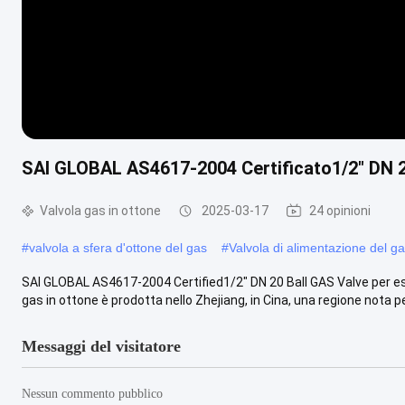
SAI GLOBAL AS4617-2004 Certificato1/2" DN 2
Valvola gas in ottone
2025-03-17
24 opinioni
#
valvola a sfera d'ottone del gas
#
Valvola di alimentazione del g
SAI GLOBAL AS4617-2004 Certified1/2" DN 20 Ball GAS Valve per es
gas in ottone è prodotta nello Zhejiang, in Cina, una regione nota per
Messaggi del visitatore
Nessun commento pubblico