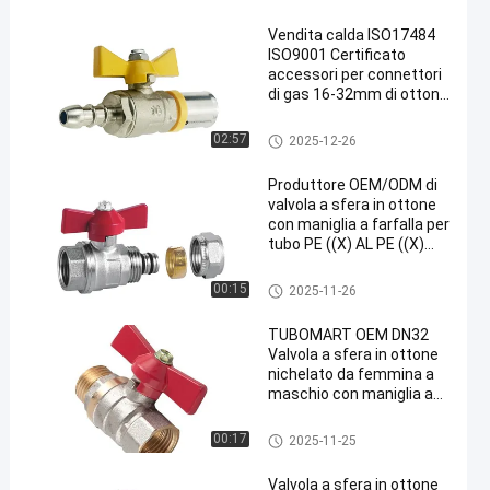
Vendita calda ISO17484
ISO9001 Certificato
accessori per connettori
di gas 16-32mm di ottone
PEX Press Accessori gialli
di ottone accessori per
Valvola gas in ottone
02:57
2025-12-26
tubi di gas
Produttore OEM/ODM di
valvola a sfera in ottone
con maniglia a farfalla per
tubo PE ((X) AL PE ((X)
con lunga durata e
AS4617
Valvola gas in ottone
00:15
2025-11-26
TUBOMART OEM DN32
Valvola a sfera in ottone
nichelato da femmina a
maschio con maniglia a
farfalla per sistema di
riscaldamento a
Valvola gas in ottone
00:17
2025-11-25
pavimento
Valvola a sfera in ottone