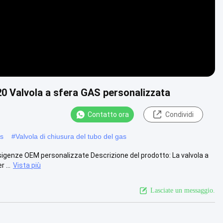
0 Valvola a sfera GAS personalizzata
Contatto ora
Condividi
as
#
Valvola di chiusura del tubo del gas
igenze OEM personalizzate Descrizione del prodotto: La valvola a
 ...
Vista più
Lasciate un messaggio.